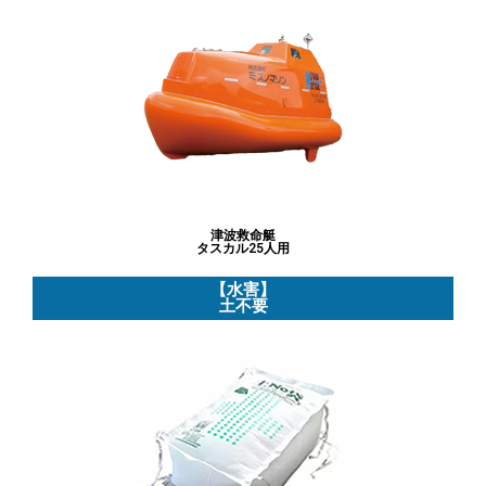
NEWS
お問い合わせ
津波救命艇
タスカル25人用
【水害】
土不要