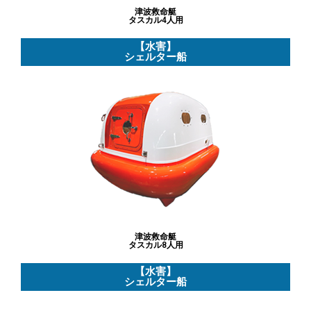
復旧対策
津波救命艇
タスカル4人用
怪我対策（救助）
【水害】
シェルター船
日用品
感染症対策商品
消毒関連
マスク関連
清掃関連
飛沫感染関連
換気対策関連
津波救命艇
タスカル8人用
衛生管理関連
【水害】
シェルター船
その他の感染症対策商品