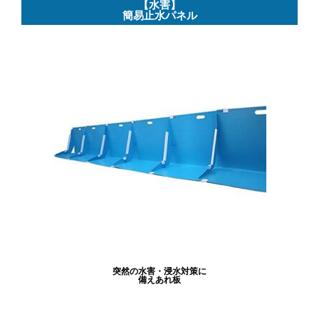
【水害】
簡易止水パネル
突然の水害・浸水対策に
備えあれ板