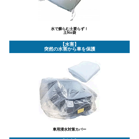
水で膨らむ土要らず！
土No袋
【水害】
突然の水害から車を保護
車用浸水対策カバー