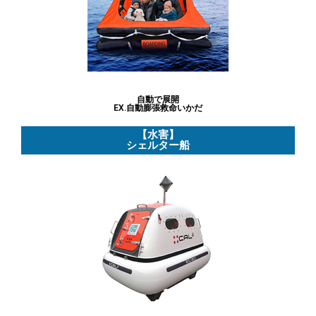
副資材
各種材料
その他の工業商材
防災用品
自動で展開
EX.自動膨張救命いかだ
火災対策
【水害】
シェルター船
地震対策
水害対策
台風対策
停電対策
充電対策
避難対策（避難所）