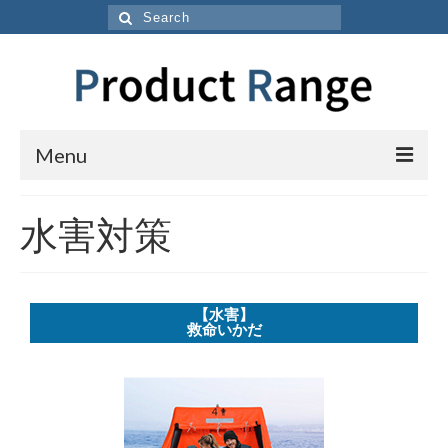
Menu
HOME
水害対策
工業用商材
機械設備
【水害】
救命いかだ
工具
空圧機器
環境美化